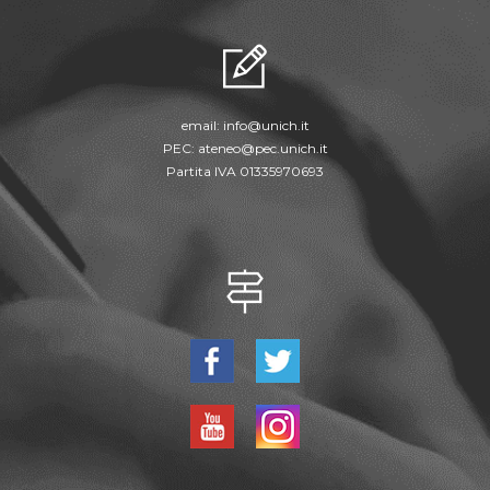
email:
info@unich.it
PEC:
ateneo@pec.unich.it
Partita IVA 01335970693