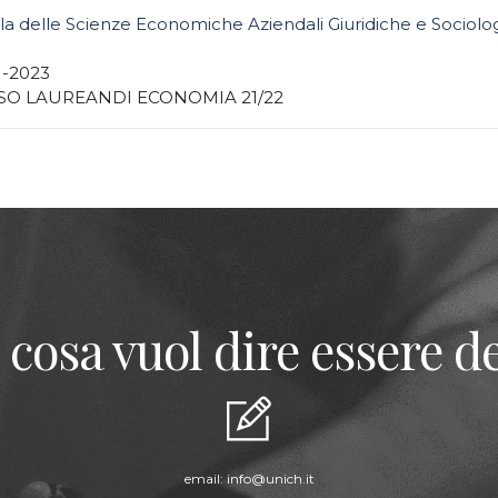
la delle Scienze Economiche Aziendali Giuridiche e Sociolo
1-2023
SO LAUREANDI ECONOMIA 21/22
 cosa vuol dire essere de
email:
info@unich.it