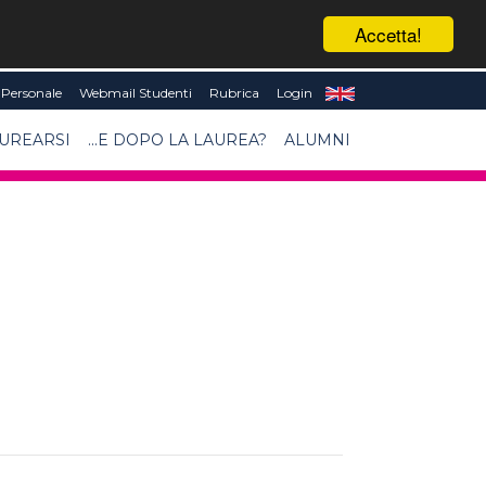
Accetta!
Personale
Webmail Studenti
Rubrica
Login
UREARSI
...E DOPO LA LAUREA?
ALUMNI