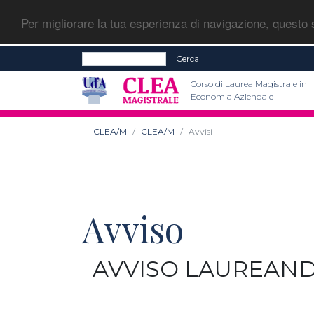
Per migliorare la tua esperienza di navigazione, questo s
Cerca
Corso di Laurea Magistrale in
Economia Aziendale
CLEA/M
CLEA/M
Avvisi
Avviso
AVVISO LAUREAND