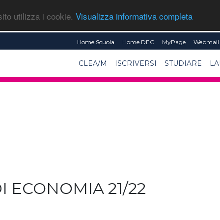
ito utilizza i cookie.
Visualizza informativa completa
Home Scuola
Home DEC
MyPage
Webmail 
CLEA/M
ISCRIVERSI
STUDIARE
LA
I ECONOMIA 21/22