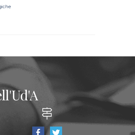
giche
ll'Ud'A