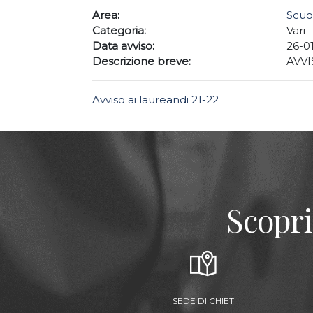
Area:
Scuo
Categoria:
Vari
Data avviso:
26-0
Descrizione breve:
AVVI
Avviso ai laureandi 21-22
Scopri
SEDE DI CHIETI