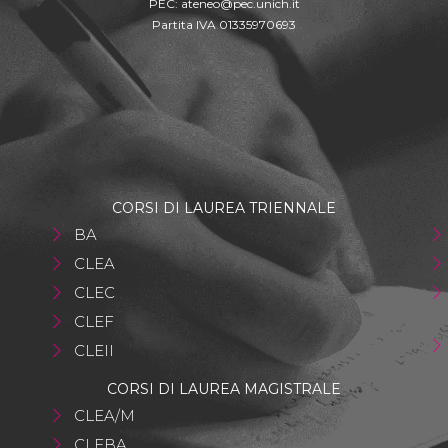
PEC:
ateneo@pec.unich.it
Partita IVA 01335970693
CORSI DI LAUREA TRIENNALE
BA
CLEA
CLEC
CLEF
CLEII
CORSI DI LAUREA MAGISTRALE
CLEA/M
CLEBA