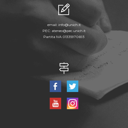
email:
info@unich.it
PEC:
ateneo@pec.unich.it
Partita IVA 01335970693