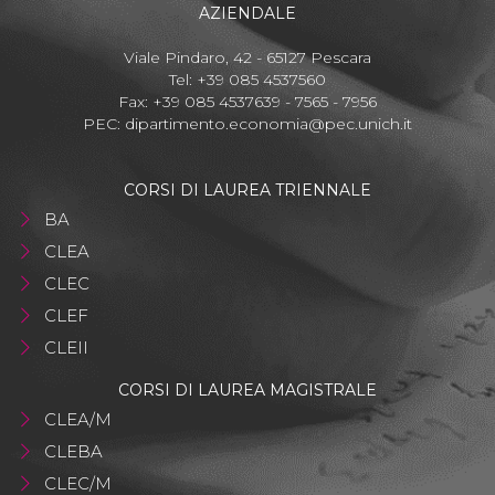
AZIENDALE
Viale Pindaro, 42 - 65127 Pescara
Tel: +39 085 4537560
Fax: +39 085 4537639 - 7565 - 7956
PEC:
dipartimento.economia@pec.unich.it
CORSI DI LAUREA TRIENNALE
BA
CLEA
CLEC
CLEF
CLEII
CORSI DI LAUREA MAGISTRALE
CLEA/M
CLEBA
CLEC/M