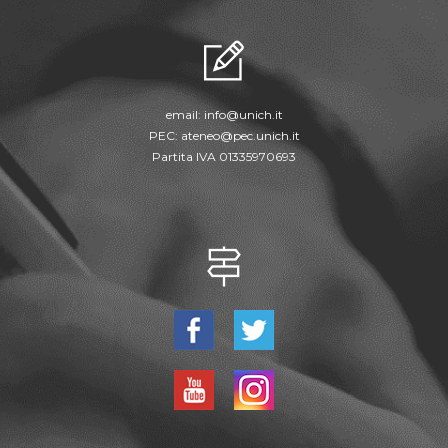
email:
info@unich.it
PEC:
ateneo@pec.unich.it
Partita IVA 01335970693