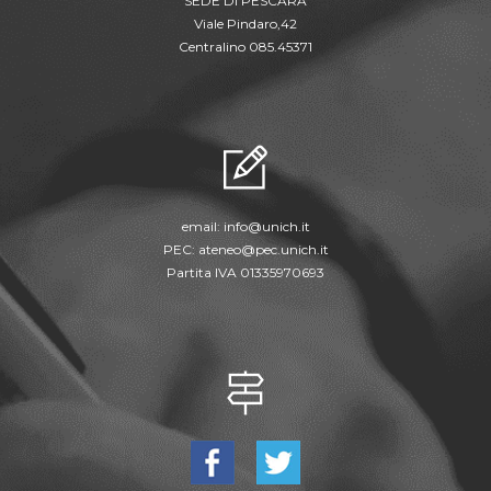
SEDE DI PESCARA
Viale Pindaro,42
Centralino 085.45371
email:
info@unich.it
PEC:
ateneo@pec.unich.it
Partita IVA 01335970693