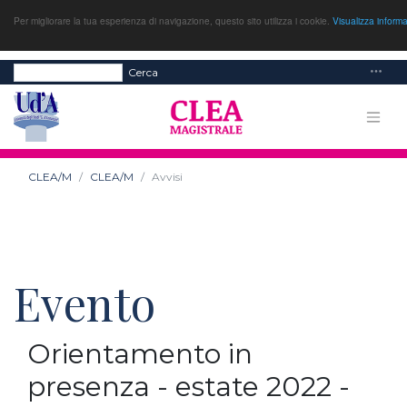
Per migliorare la tua esperienza di navigazione, questo sito utilizza i cookie.
Visualizza inform
Cerca
CLEA/M
CLEA/M
Avvisi
Evento
Orientamento in
presenza - estate 2022 -