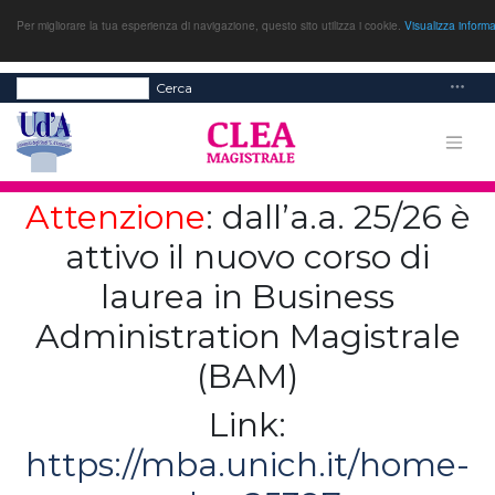
Per migliorare la tua esperienza di navigazione, questo sito utilizza i cookie.
Visualizza inform
Cerca
Attenzione
: dall’a.a. 25/26 è
attivo il nuovo corso di
laurea in Business
Administration Magistrale
(BAM)
Link:
https://mba.unich.it/home-