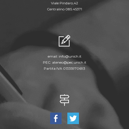
Viale Pindaro,42
Centralino 085.45371
email:
info@unich.it
PEC:
ateneo@pec.unich.it
Partita IVA 01335970693