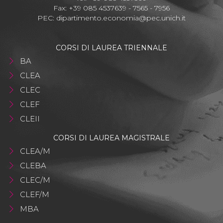
Fax: +39 085 4537639 - 7565 - 7956
PEC:
dipartimento.economia@pec.unich.it
CORSI DI LAUREA TRIENNALE
BA
CLEA
CLEC
CLEF
CLEII
CORSI DI LAUREA MAGISTRALE
CLEA/M
CLEBA
CLEC/M
CLEF/M
MBA