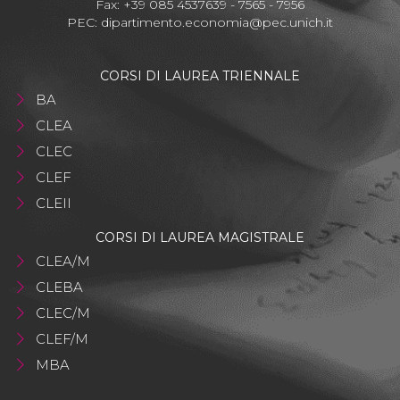
Fax: +39 085 4537639 - 7565 - 7956
PEC:
dipartimento.economia@pec.unich.it
CORSI DI LAUREA TRIENNALE
BA
CLEA
CLEC
CLEF
CLEII
CORSI DI LAUREA MAGISTRALE
CLEA/M
CLEBA
CLEC/M
CLEF/M
MBA