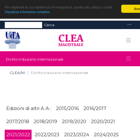
Per migliorare la tua esperienza di navigazione, questo sito utilizza i cookie.
Acce
Visualizza informativa completa
Cerca
Diritto tributario internazionale
CLEA/M
Diritto tributario internazionale
Edizioni di altri A.A.:
2015/2016
2016/2017
2017/2018
2018/2019
2019/2020
2020/2021
2021/2022
2022/2023
2023/2024
2024/2025