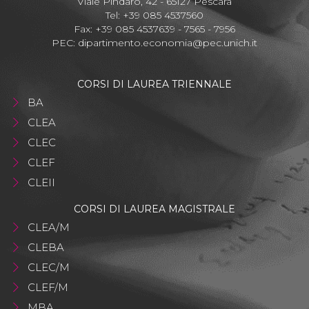
Viale Pindaro, 42 - 65127 Pescara
Tel: +39 085 4537560
Fax: +39 085 4537639 - 7565 - 7956
PEC:
dipartimento.economia@pec.unich.it
CORSI DI LAUREA TRIENNALE
BA
CLEA
CLEC
CLEF
CLEII
CORSI DI LAUREA MAGISTRALE
CLEA/M
CLEBA
CLEC/M
CLEF/M
MBA