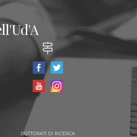
ll'Ud'A
DOTTORATI DI RICERCA