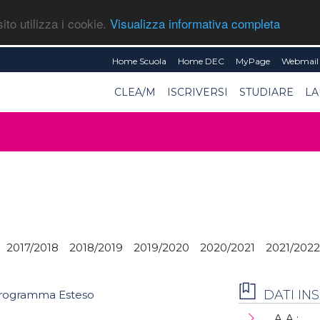
ito utilizza i cookie.
Visualizza informativa completa
Home Scuola
Home DEC
MyPage
Webmail 
CLEA/M
ISCRIVERSI
STUDIARE
LA
2017/2018
2018/2019
2019/2020
2020/2021
2021/2022
DATI I
rogramma Esteso
A.A.: