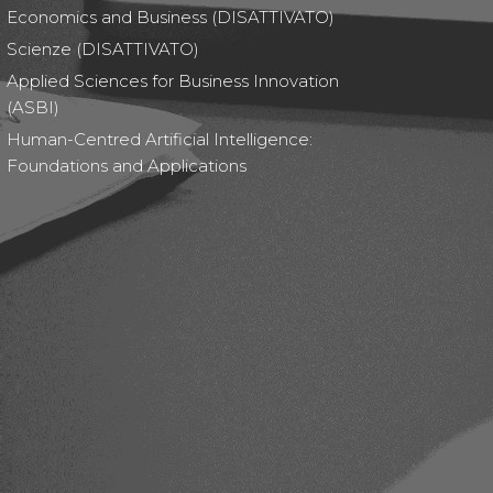
Economics and Business (DISATTIVATO)
Scienze (DISATTIVATO)
Applied Sciences for Business Innovation
(ASBI)
Human-Centred Artificial Intelligence:
Foundations and Applications