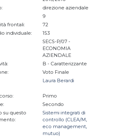
:
direzione aziendale
9
ità frontali:
72
io individuale:
153
SECS-P/07 -
ECONOMIA
AZIENDALE
vità:
B - Caratterizzante
one:
Voto Finale
Laura Berardi
corso:
Primo
e:
Secondo
 su questo
Sistemi integrati di
mento:
controllo (CLEA/M,
eco management,
mutuo)