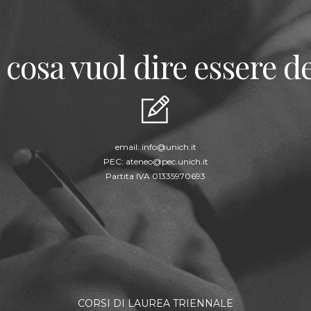
 cosa vuol dire essere de
email:
info@unich.it
PEC:
ateneo@pec.unich.it
Partita IVA 01335970693
CORSI DI LAUREA TRIENNALE