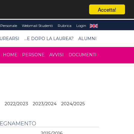
Accetta!
Personale
Webmail Studenti
Rubrica
Login
UREARSI
...E DOPO LA LAUREA?
ALUMNI
HOME
PERSONE
AVVISI
DOCUMENTI
2022/2023
2023/2024
2024/2025
NSEGNAMENTO
2015/2016