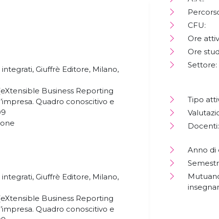
Percorso
CFU:
Ore attiv
Ore stud
Settore:
ntegrati, Giuffrè Editore, Milano,
eXtensible Business Reporting
Tipo atti
d’impresa. Quadro conoscitivo e
09
Valutazi
zione
Docenti:
Anno di 
Semestr
Mutuano
ntegrati, Giuffrè Editore, Milano,
insegna
eXtensible Business Reporting
d’impresa. Quadro conoscitivo e