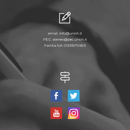
email:
info@unich.it
PEC:
ateneo@pec.unich.it
Partita IVA 01335970693