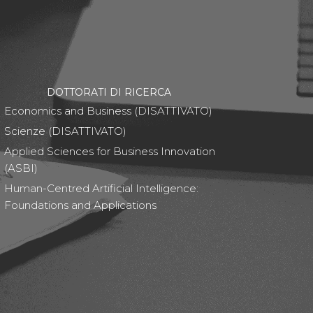
DOTTORATI DI RICERCA
Economics and Business (DISATTIVATO)
Scienze (DISATTIVATO)
Applied Sciences for Business Innovation
(ASBI)
Human-Centred Artificial Intelligence:
Foundations and Applications