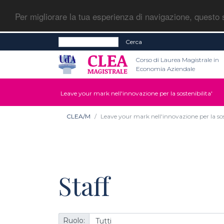
Per migliorare la tua esperienza di navigazione, questo s
Cerca
Corso di Laurea Magistrale in
Economia Aziendale
Leave your mark nell'innovazione per la sostenibilita'
CLEA/M
Leave your mark nell'innovazione per la sos
Staff
Ruolo: