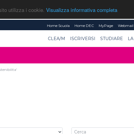
ito utilizza i cookie.
Visualizza informativa completa
Home Scuola
Home DEC
MyPage
Webmail 
CLEA/M
ISCRIVERSI
STUDIARE
LA
tenibilita'