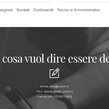
segnisti
Borsisti
Dottorandi
Tecnici e Amministrativi
 cosa vuol dire essere de
email:
info@unich.it
PEC:
ateneo@pec.unich.it
Partita IVA 01335970693