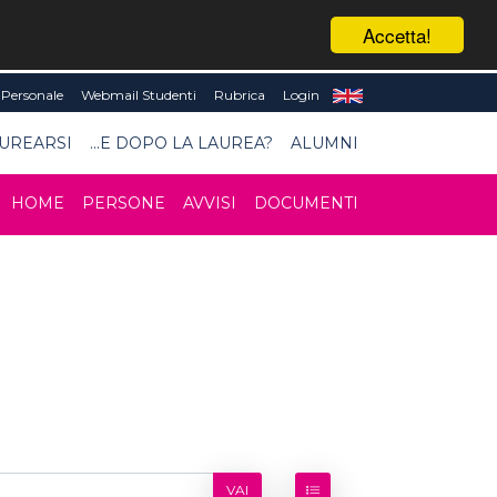
Accetta!
Personale
Webmail Studenti
Rubrica
Login
UREARSI
...E DOPO LA LAUREA?
ALUMNI
HOME
PERSONE
AVVISI
DOCUMENTI
VAI