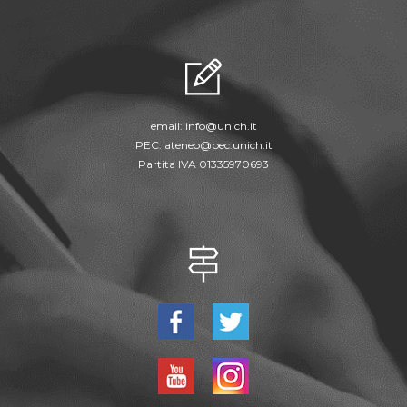
email:
info@unich.it
PEC:
ateneo@pec.unich.it
Partita IVA 01335970693