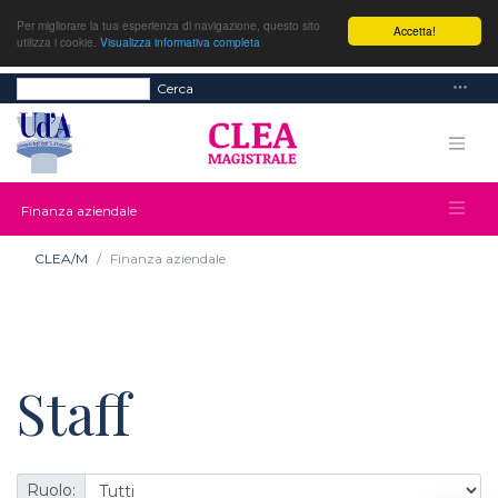
Per migliorare la tua esperienza di navigazione, questo sito
Accetta!
utilizza i cookie.
Visualizza informativa completa
Cerca
Finanza aziendale
CLEA/M
Finanza aziendale
Staff
Ruolo: