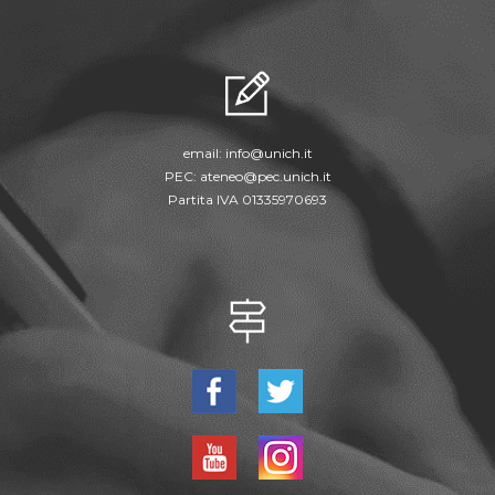
email:
info@unich.it
PEC:
ateneo@pec.unich.it
Partita IVA 01335970693