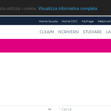
ito utilizza i cookie.
Visualizza informativa completa
Home Scuola
Home DEC
MyPage
Webmail 
CLEA/M
ISCRIVERSI
STUDIARE
LA