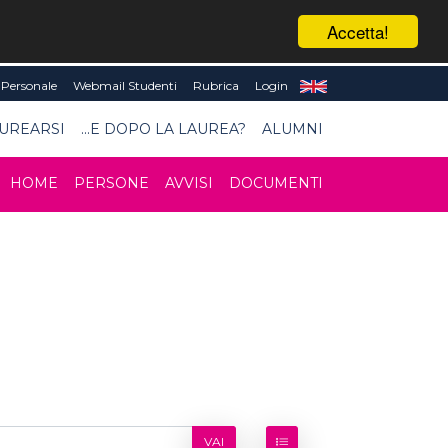
Accetta!
Personale
Webmail Studenti
Rubrica
Login
UREARSI
...E DOPO LA LAUREA?
ALUMNI
HOME
PERSONE
AVVISI
DOCUMENTI
VAI