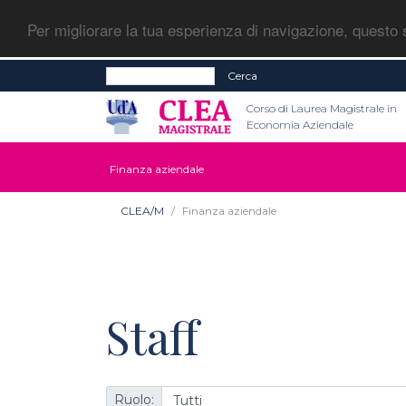
Per migliorare la tua esperienza di navigazione, questo s
Cerca
Corso di Laurea Magistrale in
Economia Aziendale
Finanza aziendale
CLEA/M
Finanza aziendale
Staff
Ruolo: