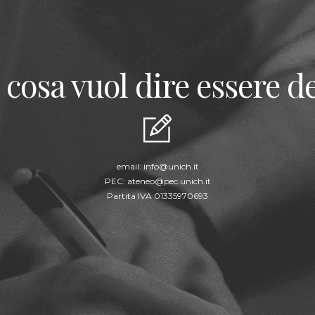
 cosa vuol dire essere de
email:
info@unich.it
PEC:
ateneo@pec.unich.it
Partita IVA 01335970693